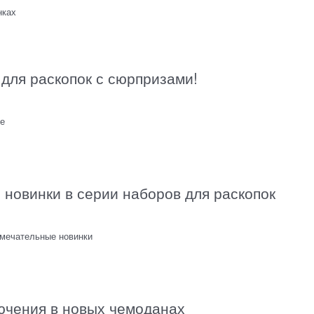
нках
для раскопок с сюрпризами!
де
 новинки в серии наборов для раскопок
амечательные новинки
ючения в новых чемоданах