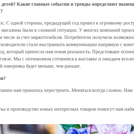
я детей? Какие главные события и тренды определяют нынеш
в?
с. С одной стороны, предыдущий год привел к огромному рост
е магазины были в сложной ситуации. У многих компаний прои
м числе за счет маркетплейсов. Потребители получили возможно
роизводители стали выстраивать коммуникации напрямую с кон
нд, который принесла нам новая реальность. Предстоящие осенн
говле. Мы с оптимизмом готовимся к выставке и ожидаем вспле
ей наверняка будет меньше, чем раньше.
ии?
мпании нам пришлось перестроить. Меняться всегда сложно. Нам
тка и производство новых интересных товаров помогут нам наби