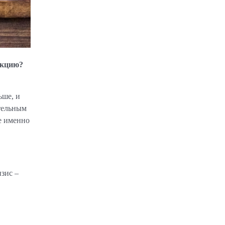
укцию?
ьше, и
ательным
е именно
изис –