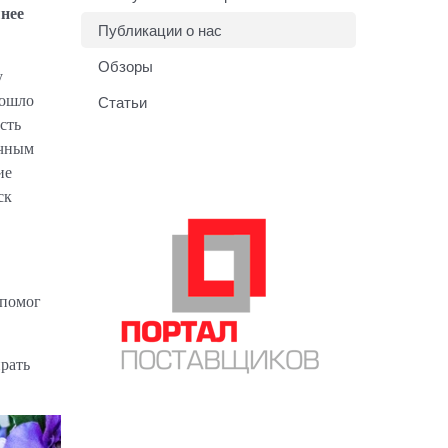
нее
Публикации о нас
Обзоры
у
Статьи
зошло
сть
ечным
ие
ск
 помог
рать