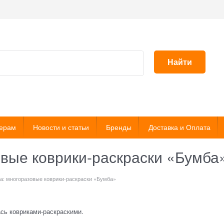
Найти
ерам
Новости и статьи
Бренды
Доставка и Оплата
овые коврики-раскраски «Бумба
а: многоразовые коврики-раскраски «Бумба»
сь ковриками-раскраскими.