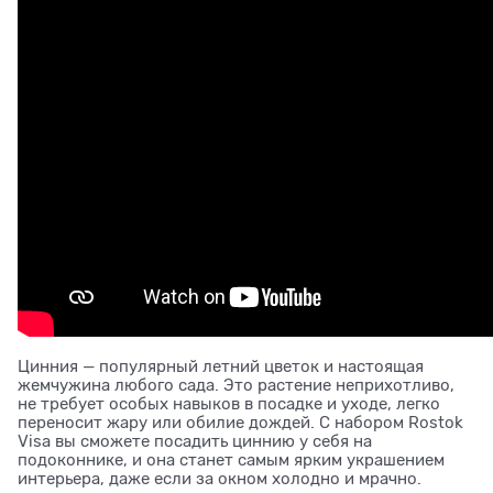
Цинния — популярный летний цветок и настоящая
жемчужина любого сада. Это растение неприхотливо,
не требует особых навыков в посадке и уходе, легко
переносит жару или обилие дождей. С набором Rostok
Visa вы сможете посадить циннию у себя на
подоконнике, и она станет самым ярким украшением
интерьера, даже если за окном холодно и мрачно.